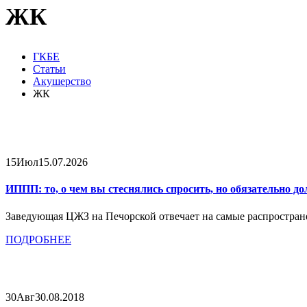
ЖК
ГКБЕ
Статьи
Акушерство
ЖК
15
Июл
15.07.2026
ИППП: то, о чем вы стеснялись спросить, но обязательно д
Заведующая ЦЖЗ на Печорской отвечает на самые распростра
ПОДРОБНЕЕ
30
Авг
30.08.2018