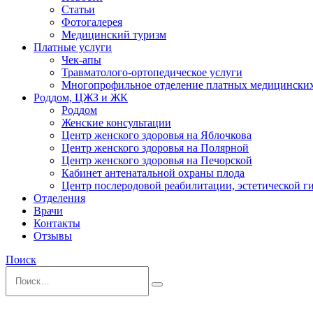
Статьи
Фотогалерея
Медицинский туризм
Платные услуги
Чек-апы
Травматолого-ортопедическое услуги
Многопрофильное отделение платных медицинских
Роддом, ЦЖЗ и ЖК
Роддом
Женские консультации
Центр женского здоровья на Яблочкова
Центр женского здоровья на Полярной
Центр женского здоровья на Печорской
Кабинет антенатальной охраны плода
Центр послеродовой реабилитации, эстетической 
Отделения
Врачи
Контакты
Отзывы
Поиск