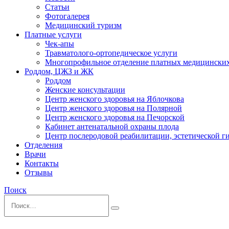
Статьи
Фотогалерея
Медицинский туризм
Платные услуги
Чек-апы
Травматолого-ортопедическое услуги
Многопрофильное отделение платных медицинских
Роддом, ЦЖЗ и ЖК
Роддом
Женские консультации
Центр женского здоровья на Яблочкова
Центр женского здоровья на Полярной
Центр женского здоровья на Печорской
Кабинет антенатальной охраны плода
Центр послеродовой реабилитации, эстетической 
Отделения
Врачи
Контакты
Отзывы
Поиск