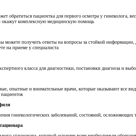
ожет обратиться пациентка для первого осмотра у гинеколога, в
ы и окажут комплексную медицинскую помощь
 вы можете получить ответы на вопросы за стойкой информации, 
ете на приеме у специалиста
спертного класса для диагностики, постановки диагноза и выб
ые, опытные и внимательные врачи, которые оказывают все ви
я пациенток
офиля
чения гинекологических заболеваний, состояний, осложняющих т
стационара
льного стационара, который оснащен всем необходимым оборудо