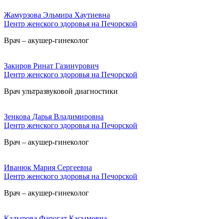
Жамурзова Эльмира Хаутиевна
Центр женского здоровья на Печорской
Врач – акушер-гинеколог
Закиров Ринат Газинурович
Центр женского здоровья на Печорской
Врач ультразвуковой диагностики
Зенкова Дарья Владимировна
Центр женского здоровья на Печорской
Врач – акушер-гинеколог
Иванюк Мария Сергеевна
Центр женского здоровья на Печорской
Врач – акушер-гинеколог
Кадырова Фарогат Касымовна