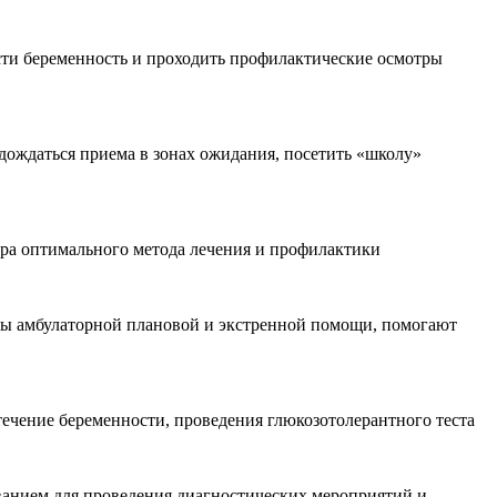
ести беременность и проходить профилактические осмотры
дождаться приема в зонах ожидания, посетить «школу»
ора оптимального метода лечения и профилактики
ды амбулаторной плановой и экстренной помощи, помогают
ечение беременности, проведения глюкозотолерантного теста
ванием для проведения диагностических мероприятий и