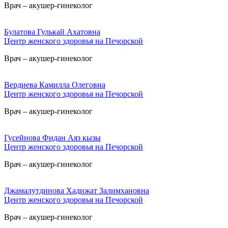
Врач – акушер-гинеколог
Булатова Гулькай Ахатовна
Центр женского здоровья на Печорской
Врач – акушер-гинеколог
Вердиева Камилла Олеговна
Центр женского здоровья на Печорской
Врач – акушер-гинеколог
Гусейнова Фидан Аяз кызы
Центр женского здоровья на Печорской
Врач – акушер-гинеколог
Джамалутдинова Хадижат Залимхановна
Центр женского здоровья на Печорской
Врач – акушер-гинеколог