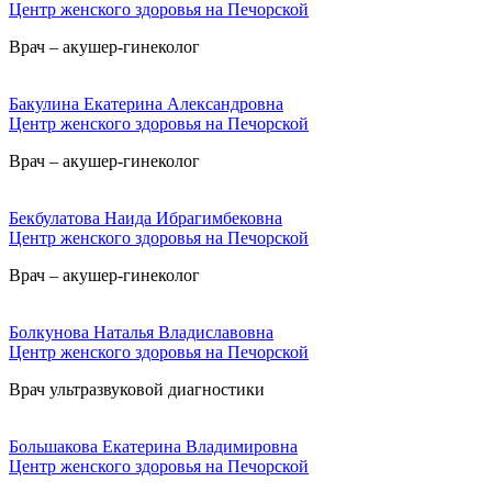
Центр женского здоровья на Печорской
Врач – акушер-гинеколог
Бакулина Екатерина Александровна
Центр женского здоровья на Печорской
Врач – акушер-гинеколог
Бекбулатова Наида Ибрагимбековна
Центр женского здоровья на Печорской
Врач – акушер-гинеколог
Болкунова Наталья Владиславовна
Центр женского здоровья на Печорской
Врач ультразвуковой диагностики
Большакова Екатерина Владимировна
Центр женского здоровья на Печорской