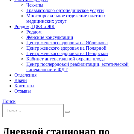
Чек-апы
Травматолого-ортопедическое услуги
Многопрофильное отделение платных
медицинских услуг
Роддом, ЦЖЗ и ЖК
Роддом
Женские консультации
Центр женского здоровья на Яблочкова
Центр женского здоровья на Полярной
Центр женского здоровья на Печорской
Кабинет антенатальной охраны плода
Центр послеродовой реабилитации, эстетической
гинекологии и ФДТ
Отделения
Врачи
Контакты
Отзывы
Поиск
Дневной стационар по