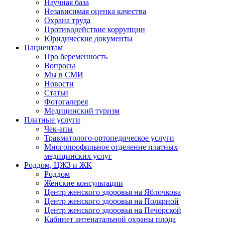
Научная база
Независимая оценка качества
Охрана труда
Противодействие коррупции
Юридические документы
Пациентам
Про беременность
Вопросы
Мы в СМИ
Новости
Статьи
Фотогалерея
Медицинский туризм
Платные услуги
Чек-апы
Травматолого-ортопедическое услуги
Многопрофильное отделение платных
медицинских услуг
Роддом, ЦЖЗ и ЖК
Роддом
Женские консультации
Центр женского здоровья на Яблочкова
Центр женского здоровья на Полярной
Центр женского здоровья на Печорской
Кабинет антенатальной охраны плода