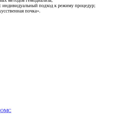
ых методов гемодиализа;
: индивидуальный подход к режиму процедур;
усственная почка».
о ОМС