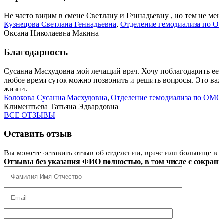
Не часто видим в смене Светлану и Геннадьевну , но тем не мен
Кузнецова Светлана Геннадьевна
,
Отделение гемодиализа по 
Оксана Николаевна Макина
Благодарность
Сусанна Масхудовна мой лечащий врач. Хочу поблагодарить ее з
любое время суток можно позвонить и решить вопросы. Это важ
жизни.
Болокова Сусанна Масхудовна
,
Отделение гемодиализа по ОМ
Климентьева Татьяна Эдвардовна
ВСЕ ОТЗЫВЫ
Оставить отзыв
Вы можете оставить отзыв об отделении, враче или больнице в
Отзывы без указания ФИО полностью, в том числе с сокращ