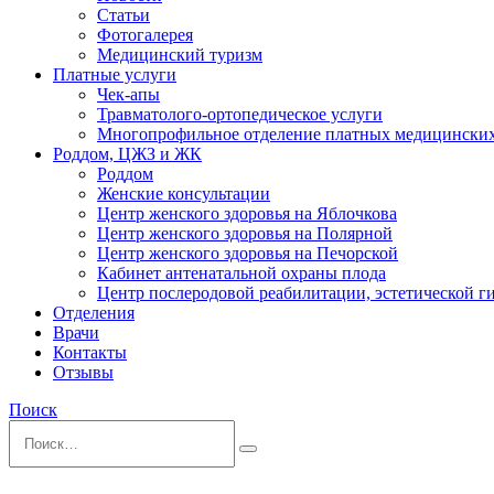
Статьи
Фотогалерея
Медицинский туризм
Платные услуги
Чек-апы
Травматолого-ортопедическое услуги
Многопрофильное отделение платных медицинских
Роддом, ЦЖЗ и ЖК
Роддом
Женские консультации
Центр женского здоровья на Яблочкова
Центр женского здоровья на Полярной
Центр женского здоровья на Печорской
Кабинет антенатальной охраны плода
Центр послеродовой реабилитации, эстетической 
Отделения
Врачи
Контакты
Отзывы
Поиск