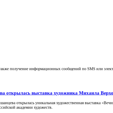
 также получение информационных сообщений по SMS или электр
ева открылась выставка художника Михаила Верх
мишанцева открылась уникальная художественная выставка «Ве
ссийской академии художеств.