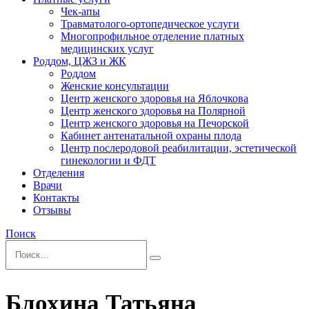
Чек-апы
Травматолого-ортопедическое услуги
Многопрофильное отделение платных
медицинских услуг
Роддом, ЦЖЗ и ЖК
Роддом
Женские консультации
Центр женского здоровья на Яблочкова
Центр женского здоровья на Полярной
Центр женского здоровья на Печорской
Кабинет антенатальной охраны плода
Центр послеродовой реабилитации, эстетической
гинекологии и ФДТ
Отделения
Врачи
Контакты
Отзывы
Поиск
Блохина Татьяна