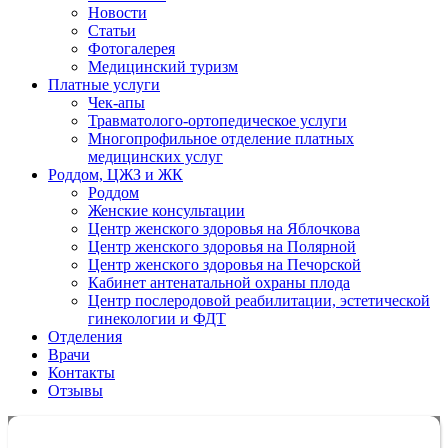
Новости
Статьи
Фотогалерея
Медицинский туризм
Платные услуги
Чек-апы
Травматолого-ортопедическое услуги
Многопрофильное отделение платных
медицинских услуг
Роддом, ЦЖЗ и ЖК
Роддом
Женские консультации
Центр женского здоровья на Яблочкова
Центр женского здоровья на Полярной
Центр женского здоровья на Печорской
Кабинет антенатальной охраны плода
Центр послеродовой реабилитации, эстетической
гинекологии и ФДТ
Отделения
Врачи
Контакты
Отзывы