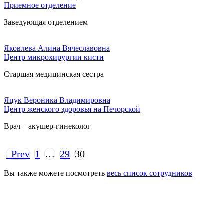
Приемное отделение
Заведующая отделением
Яковлева Алина Вячеславовна
Центр микрохирургии кисти
Старшая медицинская сестра
Яцук Вероника Владимировна
Центр женского здоровья на Печорской
Врач – акушер-гинеколог
Prev
1
…
29
30
Вы также можете посмотреть
весь список сотрудников