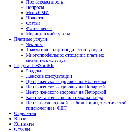
Про беременность
Вопросы
Мы в СМИ
Новости
Статьи
Фотогалерея
Медицинский туризм
Платные услуги
Чек-апы
Травматолого-ортопедическое услуги
Многопрофильное отделение платных
медицинских услуг
Роддом, ЦЖЗ и ЖК
Роддом
Женские консультации
Центр женского здоровья на Яблочкова
Центр женского здоровья на Полярной
Центр женского здоровья на Печорской
Кабинет антенатальной охраны плода
Центр послеродовой реабилитации, эстетической
гинекологии и ФДТ
Отделения
Врачи
Контакты
Отзывы