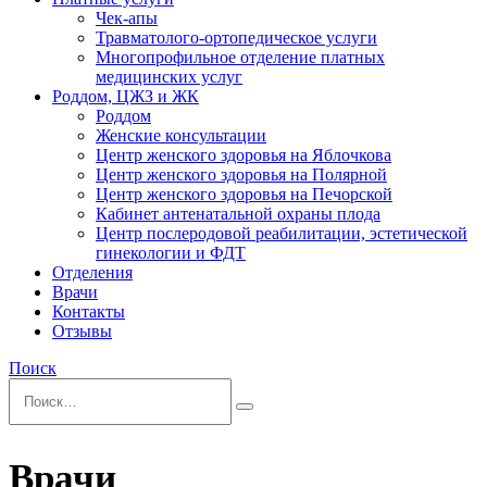
Чек-апы
Травматолого-ортопедическое услуги
Многопрофильное отделение платных
медицинских услуг
Роддом, ЦЖЗ и ЖК
Роддом
Женские консультации
Центр женского здоровья на Яблочкова
Центр женского здоровья на Полярной
Центр женского здоровья на Печорской
Кабинет антенатальной охраны плода
Центр послеродовой реабилитации, эстетической
гинекологии и ФДТ
Отделения
Врачи
Контакты
Отзывы
Поиск
Врачи