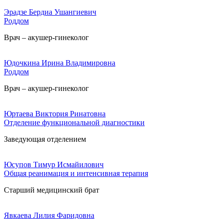
Эрадзе Бердиа Ушангиевич
Роддом
Врач – акушер-гинеколог
Юдочкина Ирина Владимировна
Роддом
Врач – акушер-гинеколог
Юртаева Виктория Ринатовна
Отделение функциональной диагностики
Заведующая отделением
Юсупов Тимур Исмайилович
Общая реанимация и интенсивная терапия
Старший медицинский брат
Явкаева Лилия Фаридовна