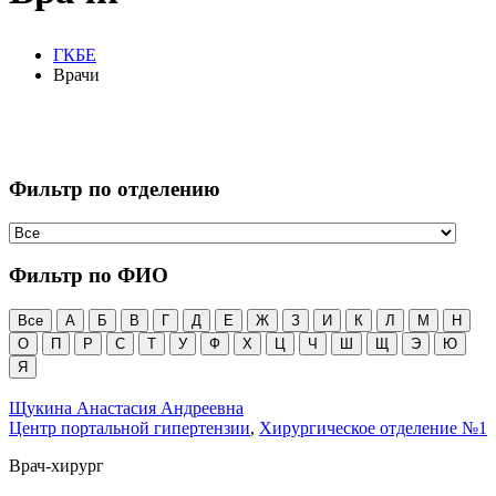
ГКБЕ
Врачи
Фильтр по отделению
Фильтр по ФИО
Все
А
Б
В
Г
Д
Е
Ж
З
И
К
Л
М
Н
О
П
Р
С
Т
У
Ф
Х
Ц
Ч
Ш
Щ
Э
Ю
Я
Щукина Анастасия Андреевна
Центр портальной гипертензии
,
Хирургическое отделение №1
Врач-хирург