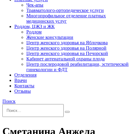
Чек-апы
Травматолого-ортопедическое услуги
Многопрофильное отделение платных
медицинских услуг
Роддом, ЦЖЗ и ЖК
Роддом
Женские консультации
Центр женского здоровья на Яблочкова
Центр женского здоровья на Полярной
Центр женского здоровья на Печорской
Кабинет антенатальной охраны плода
Центр послеродовой реабилитации, эстетической
гинекологии и ФДТ
Отделения
Врачи
Контакты
Отзывы
Поиск
Сметанина Анжела