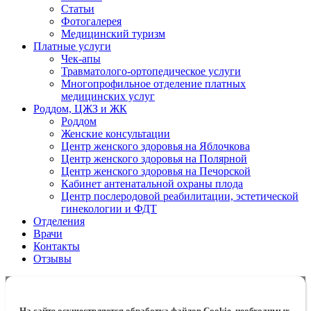
Статьи
Фотогалерея
Медицинский туризм
Платные услуги
Чек-апы
Травматолого-ортопедическое услуги
Многопрофильное отделение платных
медицинских услуг
Роддом, ЦЖЗ и ЖК
Роддом
Женские консультации
Центр женского здоровья на Яблочкова
Центр женского здоровья на Полярной
Центр женского здоровья на Печорской
Кабинет антенатальной охраны плода
Центр послеродовой реабилитации, эстетической
гинекологии и ФДТ
Отделения
Врачи
Контакты
Отзывы
На сайте осуществляется обработка файлов Cookie, необходимых