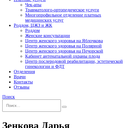
Чек-апы
Травматолого-ортопедическое услуги
Многопрофильное отделение платных
медицинских услуг
Роддом, ЦЖЗ и ЖК
Роддом
Женские консультации
Центр женского здоровья на Яблочкова
Центр женского здоровья на Полярной
Центр женского здоровья на Печорской
Кабинет антенатальной охраны плода
Центр послеродовой реабилитации, эстетической
гинекологии и ФДТ
Отделения
Врачи
Контакты
Отзывы
Поиск
Зенкова Дарья