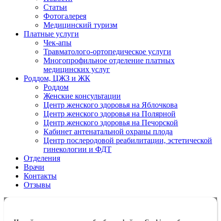
Статьи
Фотогалерея
Медицинский туризм
Платные услуги
Чек-апы
Травматолого-ортопедическое услуги
Многопрофильное отделение платных
медицинских услуг
Роддом, ЦЖЗ и ЖК
Роддом
Женские консультации
Центр женского здоровья на Яблочкова
Центр женского здоровья на Полярной
Центр женского здоровья на Печорской
Кабинет антенатальной охраны плода
Центр послеродовой реабилитации, эстетической
гинекологии и ФДТ
Отделения
Врачи
Контакты
Отзывы