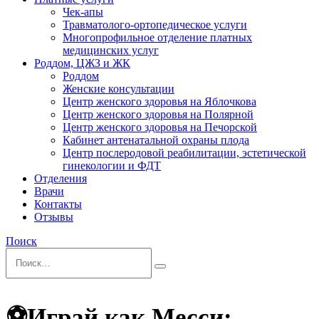
Чек-апы
Травматолого-ортопедическое услуги
Многопрофильное отделение платных
медицинских услуг
Роддом, ЦЖЗ и ЖК
Роддом
Женские консультации
Центр женского здоровья на Яблочкова
Центр женского здоровья на Полярной
Центр женского здоровья на Печорской
Кабинет антенатальной охраны плода
Центр послеродовой реабилитации, эстетической
гинекологии и ФДТ
Отделения
Врачи
Контакты
Отзывы
Поиск
⚽️Играй как Месси: