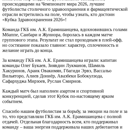
происходящими на Чемпионате мира 2026, лучшие
футболисты столичного здравоохранения и фармацевтической
отрасли встретились на поле, чтобы узнать, кто достоин
«Кубка Здравоохранения 2026»!
Команда ГКБ им. А.К. Ерамишанцева, вдохновившись голами
Мбаппе, Саибари и Жуниора, боролась в каждом матче
группового этапа. Результат не стал проходным в плей-офф,
но состязание показало главное: характер, сплоченность и
желание играть до конца.
За команду ГКБ им. А.К. Ерамишанцева играли: капитан
команды Олег Букаев, Зиявдин Лукманов, Шамиль
Хакуринов, Араик Овакимян, Гбагиди Эрвэ, Вассальо
Вильяторо, Алиев Дониёр, Авазбеки Бобокулзода,
Сафархуджа Мирзоев, Руслан Смирнов.
Каждый матч был наполнен азартом и спортивной
конкуренцией, сделав этот Кубок по-настоящему ярким
событием.
Спасибо нашим футболистам за борьбу, за эмоции на поле и за
то, что представляли ГКБ им. А.К. Ерамишанцева с полной
отдачей. Отдельная благодарность всем, кто поддерживал
команду – ваша энергия поддерживала наших дебютантов и