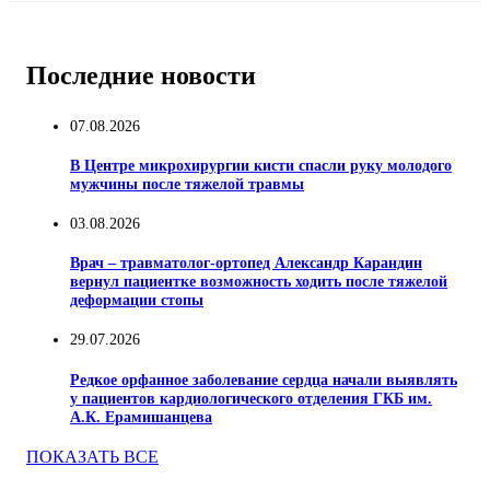
Последние новости
07.08.2026
В Центре микрохирургии кисти спасли руку молодого
мужчины после тяжелой травмы
03.08.2026
Врач – травматолог-ортопед Александр Карандин
вернул пациентке возможность ходить после тяжелой
деформации стопы
29.07.2026
Редкое орфанное заболевание сердца начали выявлять
у пациентов кардиологического отделения ГКБ им.
А.К. Ерамишанцева
ПОКАЗАТЬ ВСЕ