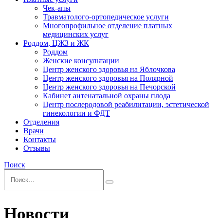
Чек-апы
Травматолого-ортопедическое услуги
Многопрофильное отделение платных
медицинских услуг
Роддом, ЦЖЗ и ЖК
Роддом
Женские консультации
Центр женского здоровья на Яблочкова
Центр женского здоровья на Полярной
Центр женского здоровья на Печорской
Кабинет антенатальной охраны плода
Центр послеродовой реабилитации, эстетической
гинекологии и ФДТ
Отделения
Врачи
Контакты
Отзывы
Поиск
Новости