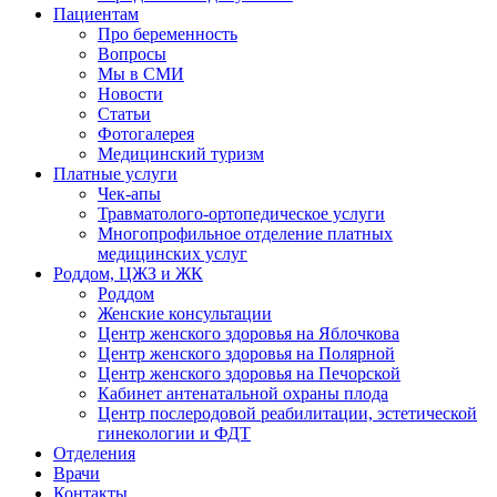
Пациентам
Про беременность
Вопросы
Мы в СМИ
Новости
Статьи
Фотогалерея
Медицинский туризм
Платные услуги
Чек-апы
Травматолого-ортопедическое услуги
Многопрофильное отделение платных
медицинских услуг
Роддом, ЦЖЗ и ЖК
Роддом
Женские консультации
Центр женского здоровья на Яблочкова
Центр женского здоровья на Полярной
Центр женского здоровья на Печорской
Кабинет антенатальной охраны плода
Центр послеродовой реабилитации, эстетической
гинекологии и ФДТ
Отделения
Врачи
Контакты