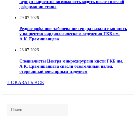
вернул пациентке возможность ходить после тяжелой
деформации стопы
29.07.2026
Редкое орфанное заболевание сердца начали выявлять
у пациентов кардиологического отделения ГКБ им.
А.К. Ерамишанцева
23.07.2026
Специалисты Центра микрохирургии кисти ГКБ им.
А.К. Ерамишанцева спасли безымянный палец,
оторванный ювелирным изделием
ПОКАЗАТЬ ВСЕ