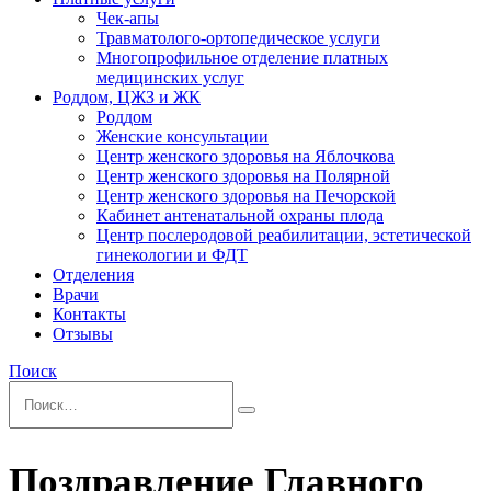
Чек-апы
Травматолого-ортопедическое услуги
Многопрофильное отделение платных
медицинских услуг
Роддом, ЦЖЗ и ЖК
Роддом
Женские консультации
Центр женского здоровья на Яблочкова
Центр женского здоровья на Полярной
Центр женского здоровья на Печорской
Кабинет антенатальной охраны плода
Центр послеродовой реабилитации, эстетической
гинекологии и ФДТ
Отделения
Врачи
Контакты
Отзывы
Поиск
Поздравление Главного