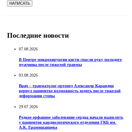
НАПИСАТЬ
Последние новости
07.08.2026
В Центре микрохирургии кисти спасли руку молодого
мужчины после тяжелой травмы
03.08.2026
Врач – травматолог-ортопед Александр Карандин
вернул пациентке возможность ходить после тяжелой
деформации стопы
29.07.2026
Редкое орфанное заболевание сердца начали выявлять
у пациентов кардиологического отделения ГКБ им.
А.К. Ерамишанцева