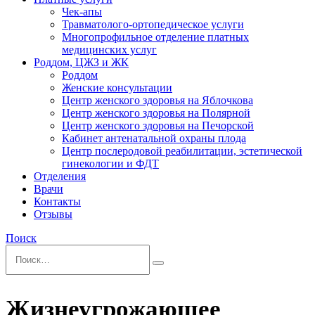
Чек-апы
Травматолого-ортопедическое услуги
Многопрофильное отделение платных
медицинских услуг
Роддом, ЦЖЗ и ЖК
Роддом
Женские консультации
Центр женского здоровья на Яблочкова
Центр женского здоровья на Полярной
Центр женского здоровья на Печорской
Кабинет антенатальной охраны плода
Центр послеродовой реабилитации, эстетической
гинекологии и ФДТ
Отделения
Врачи
Контакты
Отзывы
Поиск
Жизнеугрожающее