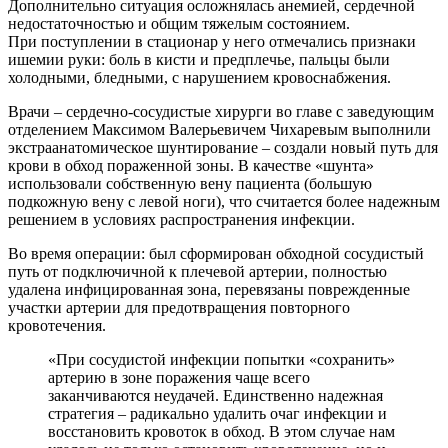
Дополнительно ситуация осложнялась анемией, сердечной
недостаточностью и общим тяжелым состоянием.
При поступлении в стационар у него отмечались признаки
ишемии руки: боль в кисти и предплечье, пальцы были
холодными, бледными, с нарушением кровоснабжения.
Врачи – сердечно-сосудистые хирурги во главе с заведующим
отделением Максимом Валерьевичем Чихаревым выполнили
экстраанатомическое шунтирование – создали новый путь для
крови в обход пораженной зоны. В качестве «шунта»
использовали собственную вену пациента (большую
подкожную вену с левой ноги), что считается более надежным
решением в условиях распространения инфекции.
Во время операции: был сформирован обходной сосудистый
путь от подключичной к плечевой артерии, полностью
удалена инфицированная зона, перевязаны поврежденные
участки артерии для предотвращения повторного
кровотечения.
«При сосудистой инфекции попытки «сохранить»
артерию в зоне поражения чаще всего
заканчиваются неудачей. Единственно надежная
стратегия – радикально удалить очаг инфекции и
восстановить кровоток в обход. В этом случае нам