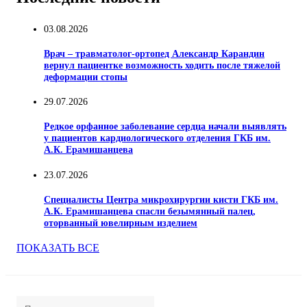
03.08.2026
Врач – травматолог-ортопед Александр Карандин
вернул пациентке возможность ходить после тяжелой
деформации стопы
29.07.2026
Редкое орфанное заболевание сердца начали выявлять
у пациентов кардиологического отделения ГКБ им.
А.К. Ерамишанцева
23.07.2026
Специалисты Центра микрохирургии кисти ГКБ им.
А.К. Ерамишанцева спасли безымянный палец,
оторванный ювелирным изделием
ПОКАЗАТЬ ВСЕ