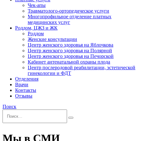
Чек-апы
Травматолого-ортопедическое услуги
Многопрофильное отделение платных
медицинских услуг
Роддом, ЦЖЗ и ЖК
Роддом
Женские консультации
Центр женского здоровья на Яблочкова
Центр женского здоровья на Полярной
Центр женского здоровья на Печорской
Кабинет антенатальной охраны плода
Центр послеродовой реабилитации, эстетической
гинекологии и ФДТ
Отделения
Врачи
Контакты
Отзывы
Поиск
Мы в СМИ