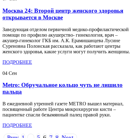
Москва 24: Второй центр женского здоровья
открывается в Москве
Заведующая отделом первичной медико-профилактической
помощи по профилю акушерство- гинекология, врач –
акушер-гинеколог ГКБ им. А.К. Ерамишанцева Лусине
Суреновна Полонская рассказала, как работают центры
женского здоровья, какие услуги могут получить женщины.
ПОДРОБНЕЕ
04
Сен
Metro: Обручальное кольцо чуть не лишило
пальца
В ежедневной утренней газете METRO вышел материал,
посвященный работе Центра микрохирургии кисти –
пациентке спасли безымянный палец правой руки.
ПОДРОБНЕЕ
Prev
1
…
5
6
7
8
Next