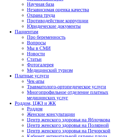
Научная база
Независимая оценка качества
Охрана труда
Противодействие коррупции
Юридические документы
Пациентам
Про беременность
Вопросы
Мы в СМИ
Новости
Статьи
Фотогалерея
Медицинский туризм
Платные услуги
Чек-апы
Травматолого-ортопедическое услуги
Многопрофильное отделение платных
медицинских услуг
Роддом, ЦЖЗ и ЖК
Роддом
Женские консультации
Центр женского здоровья на Яблочкова
Центр женского здоровья на Полярной
Центр женского здоровья на Печорской
Кабинет антенатальной охраны плода