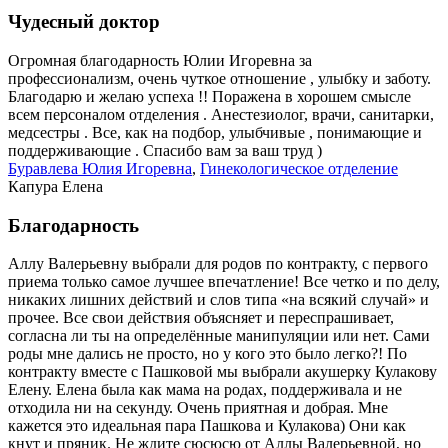
Чудесный доктор
Огромная благодарность Юлии Игоревна за
профессионализм, очень чуткое отношение , улыбку и заботу.
Благодарю и желаю успеха !! Поражена в хорошем смысле
всем персоналом отделения . Анестезиолог, врачи, санитарки,
медсестры . Все, как на подбор, улыбчивые , понимающие и
поддерживающие . Спасибо вам за ваш труд )
Буравлева Юлия Игоревна
,
Гинекологическое отделение
Капура Елена
Благодарность
Аллу Валерьевну выбрали для родов по контракту, с первого
приема только самое лучшее впечатление! Все четко и по делу,
никаких лишних действий и слов типа «на всякий случай» и
прочее. Все свои действия объясняет и переспрашивает,
согласна ли ты на определённые манипуляции или нет. Сами
роды мне дались не просто, но у кого это было легко?! По
контракту вместе с Пашковой мы выбрали акушерку Кулакову
Елену. Елена была как мама на родах, поддерживала и не
отходила ни на секунду. Очень приятная и добрая. Мне
кажется это идеальная пара Пашкова и Кулакова) Они как
кнут и пряник. Не ждите сюсюсю от Аллы Валерьевной, но