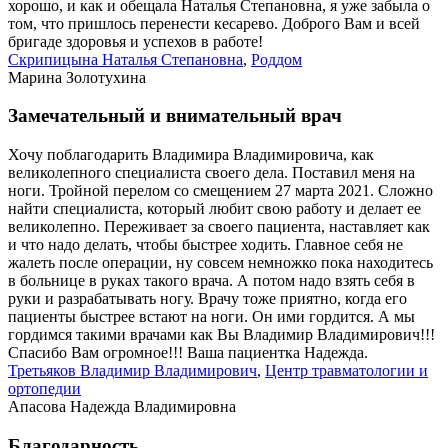
хорошо, и как и обещала Наталья Степановна, я уже забыла о
том, что пришлось перенести кесарево. Доброго Вам и всей
бригаде здоровья и успехов в работе!
Скрипицына Наталья Степановна
,
Роддом
Марина Золотухина
Замечательный и внимательный врач
Хочу поблагодарить Владимира Владимировича, как
великолепного специалиста своего дела. Поставил меня на
ноги. Тройной перелом со смещением 27 марта 2021. Сложно
найти специалиста, который любит свою работу и делает ее
великолепно. Переживает за своего пациента, наставляет как
и что надо делать, чтобы быстрее ходить. Главное себя не
жалеть после операции, ну совсем немножко пока находитесь
в больнице в руках такого врача. А потом надо взять себя в
руки и разрабатывать ногу. Врачу тоже приятно, когда его
пациенты быстрее встают на ноги. Он ими гордится. А мы
гордимся такими врачами как Вы Владимир Владимирович!!!
Спасибо Вам огромное!!! Ваша пациентка Надежда.
Третьяков Владимир Владимирович
,
Центр травматологии и
ортопедии
Апасова Надежда Владимировна
Благодарность