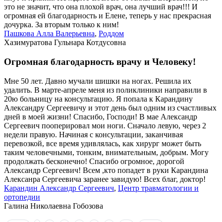
это не значит, что она плохой врач, она лучший врач!!! И
огромная ей благодарность и Елене, теперь у нас прекрасная
дочурка. За вторым только к ним!
Пашкова Алла Валерьевна
,
Роддом
Хазимуратова Гульнара Котдусовна
Огромная благодарность врачу и Человеку!
Мне 50 лет. Давно мучали шишки на ногах. Решила их
удалить. В марте-апреле меня из поликлиники направили в
20ю больницу на консультацию. Я попала к Карандину
Александру Сергеевичу и этот день был одним из счастливых
дней в моей жизни! Спасибо, Господи! В мае Александр
Сергеевич пооперировал мои ноги. Сначало левую, через 2
недели правую. Начиная с консультации, заканчивая
перевозкой, все время удивлялась, как хирург может быть
таким человечными, тонким, внимательным, добрым. Могу
продолжать бесконечно! Спасибо огромное, дорогой
Александр Сергеевич! Всем ,кто попадет в руки Карандина
Алексанра Сергеевича заранее завидую! Всех благ, доктор!
Карандин Александр Сергеевич
,
Центр травматологии и
ортопедии
Галина Николаевна Гобозова