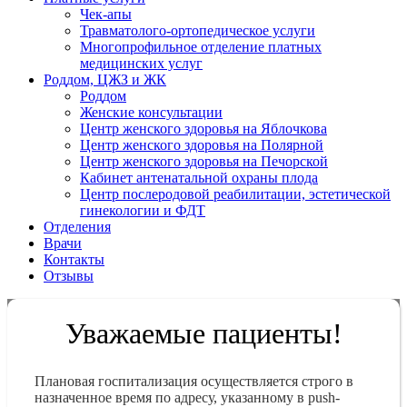
Чек-апы
Травматолого-ортопедическое услуги
Многопрофильное отделение платных
медицинских услуг
Роддом, ЦЖЗ и ЖК
Роддом
Женские консультации
Центр женского здоровья на Яблочкова
Центр женского здоровья на Полярной
Центр женского здоровья на Печорской
Кабинет антенатальной охраны плода
Центр послеродовой реабилитации, эстетической
гинекологии и ФДТ
Отделения
Врачи
Контакты
Отзывы
Уважаемые пациенты!
Плановая госпитализация осуществляется строго в
назначенное время по адресу, указанному в push-