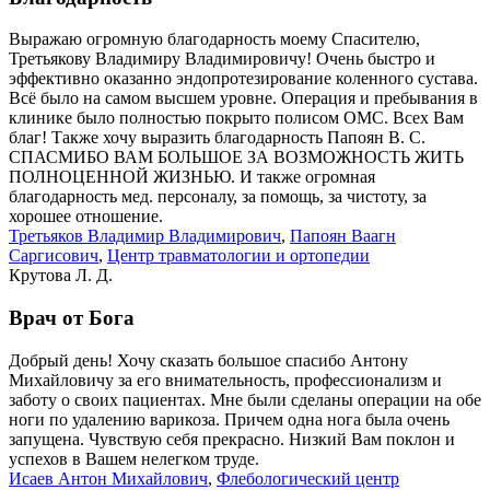
Выражаю огромную благодарность моему Спасителю,
Третьякову Владимиру Владимировичу! Очень быстро и
эффективно оказанно эндопротезирование коленного сустава.
Всё было на самом высшем уровне. Операция и пребывания в
клинике было полностью покрыто полисом ОМС. Всех Вам
благ! Также хочу выразить благодарность Папоян В. С.
СПАСМИБО ВАМ БОЛЬШОЕ ЗА ВОЗМОЖНОСТЬ ЖИТЬ
ПОЛНОЦЕННОЙ ЖИЗНЬЮ. И также огромная
благодарность мед. персоналу, за помощь, за чистоту, за
хорошее отношение.
Третьяков Владимир Владимирович
,
Папоян Ваагн
Саргисович
,
Центр травматологии и ортопедии
Крутова Л. Д.
Врач от Бога
Добрый день! Хочу сказать большое спасибо Антону
Михайловичу за его внимательность, профессионализм и
заботу о своих пациентах. Мне были сделаны операции на обе
ноги по удалению варикоза. Причем одна нога была очень
запущена. Чувствую себя прекрасно. Низкий Вам поклон и
успехов в Вашем нелегком труде.
Исаев Антон Михайлович
,
Флебологический центр