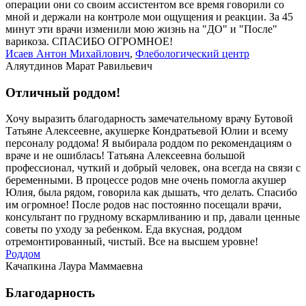
операции они со своим ассистентом все время говорили со
мной и держали на контроле мои ощущения и реакции. За 45
минут эти врачи изменили мою жизнь на "ДО" и "После"
варикоза. СПАСИБО ОГРОМНОЕ!
Исаев Антон Михайлович
,
Флебологический центр
Аляутдинов Марат Равильевич
Отличный роддом!
Хочу выразить благодарность замечательному врачу Бутовой
Татьяне Алексеевне, акушерке Кондратьевой Юлии и всему
персоналу роддома! Я выбирала роддом по рекомендациям о
враче и не ошиблась! Татьяна Алексеевна большой
профессионал, чуткий и добрый человек, она всегда на связи с
беременными. В процессе родов мне очень помогла акушер
Юлия, была рядом, говорила как дышать, что делать. Спасибо
им огромное! После родов нас постоянно посещали врачи,
консультант по грудному вскармливанию и пр, давали ценные
советы по уходу за ребенком. Еда вкусная, роддом
отремонтированный, чистый. Все на высшем уровне!
Роддом
Качапкина Лаура Маммаевна
Благодарность