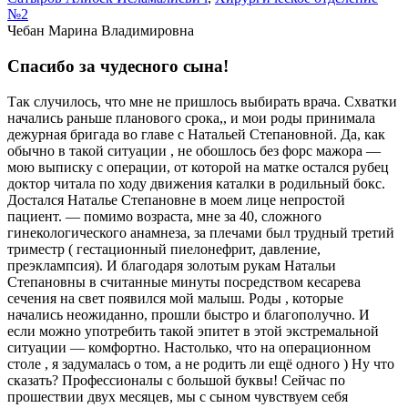
№2
Чебан Марина Владимировна
Спасибо за чудесного сына!
Так случилось, что мне не пришлось выбирать врача. Схватки
начались раньше планового срока,, и мои роды принимала
дежурная бригада во главе с Натальей Степановной. Да, как
обычно в такой ситуации , не обошлось без форс мажора —
мою выписку с операции, от которой на матке остался рубец
доктор читала по ходу движения каталки в родильный бокс.
Достался Наталье Степановне в моем лице непростой
пациент. — помимо возраста, мне за 40, сложного
гинекологического анамнеза, за плечами был трудный третий
триместр ( гестационный пиелонефрит, давление,
преэклампсия). И благодаря золотым рукам Натальи
Степановны в считанные минуты посредством кесарева
сечения на свет появился мой малыш. Роды , которые
начались неожиданно, прошли быстро и благополучно. И
если можно употребить такой эпитет в этой экстремальной
ситуации — комфортно. Настолько, что на операционном
столе , я задумалась о том, а не родить ли ещё одного ) Ну что
сказать? Профессионалы с большой буквы! Сейчас по
прошествии двух месяцев, мы с сыном чувствуем себя