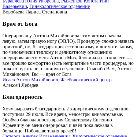
Буравлева Юлия Игоревна
,
Рыженков Константин
Валерьевич
,
Гинекологическое отделение
Воробьева Лариса Степановна
Врач от Бога
Оперировал у Антона Михайловича этим летом сначала
левую, затем правую ногу (ЭВЛО). Процедуру сложно назвать
приятной, но, благодаря профессионализму и внимательному,
по-человечески теплому и деликатному отношению
оперировавшего меня Антона Михайловича и его коллеги —
все прошло комфортно (есть неприятные части процедуры, но
никого пугать не планирую и успешно. Спасибо Вам, Антон
Михайлович, Вы — врач от Бога
Исаев Антон Михайлович
,
Флебологический центр
Алексей Лебедев
Благодарность
Хочу выразить благодарность 2 хирургическому отделению,
поступила 29 июля. Все врачи, медсестры внимательные.
Особую благодарность врачу Солдатскому Евгению
Юрьевичу он меня оперировал и ввёл пока лежала в
больнице. Побольше таких врачей!
Сатыров Алибек Исламалиевич
,
Хирургическое отделение