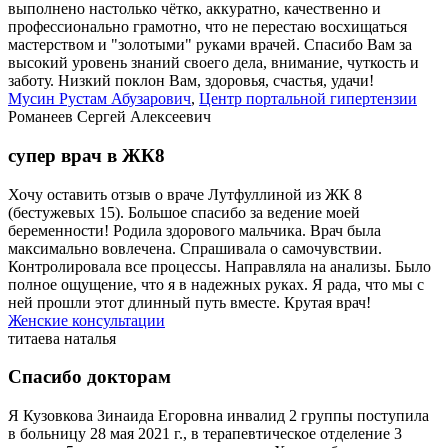
выполнено настолько чётко, аккуратно, качественно и
профессионально грамотно, что не перестаю восхищаться
мастерством и "золотыми" руками врачей. Спасибо Вам за
высокий уровень знаний своего дела, внимание, чуткость и
заботу. Низкий поклон Вам, здоровья, счастья, удачи!
Мусин Рустам Абузарович
,
Центр портальной гипертензии
Романеев Сергей Алексеевич
супер врач в ЖК8
Хочу оставить отзыв о враче Лутфуллиной из ЖК 8
(бестужевых 15). Большое спасибо за ведение моей
беременности! Родила здорового мальчика. Врач была
максимально вовлечена. Спрашивала о самочувствии.
Контролировала все процессы. Направляла на анализы. Было
полное ощущение, что я в надежных руках. Я рада, что мы с
ней прошли этот длинный путь вместе. Крутая врач!
Женские консультации
титаева наталья
Спасибо докторам
Я Кузовкова Зинаида Егоровна инвалид 2 группы поступила
в больницу 28 мая 2021 г., в терапевтическое отделение 3