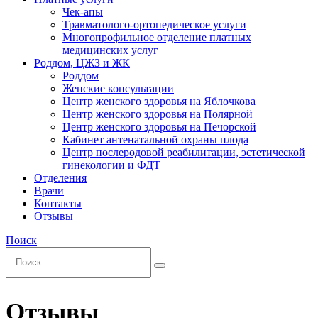
Чек-апы
Травматолого-ортопедическое услуги
Многопрофильное отделение платных
медицинских услуг
Роддом, ЦЖЗ и ЖК
Роддом
Женские консультации
Центр женского здоровья на Яблочкова
Центр женского здоровья на Полярной
Центр женского здоровья на Печорской
Кабинет антенатальной охраны плода
Центр послеродовой реабилитации, эстетической
гинекологии и ФДТ
Отделения
Врачи
Контакты
Отзывы
Поиск
Отзывы